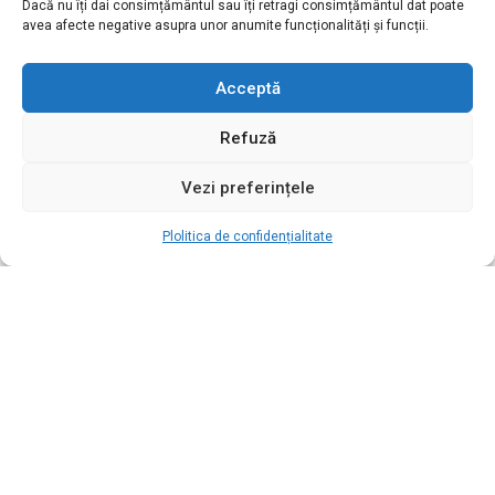
Dacă nu îți dai consimțământul sau îți retragi consimțământul dat poate
avea afecte negative asupra unor anumite funcționalități și funcții.
Acceptă
Refuză
Vezi preferințele
Plolitica de confidențialitate
LINKURI UTILE