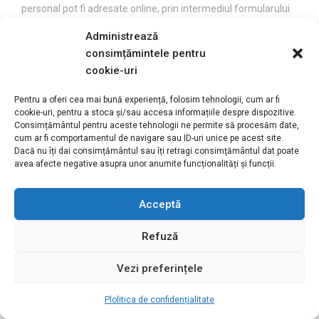
personal pot fi adresate online, prin intermediul formularului
de contact afisat pe site. Vom raspunde in termen legal.
Administrează
consimțămintele pentru
De asemenea, aveți dreptul de a depune o sesizare la
cookie-uri
autoritatea de supraveghere a datelor din Romania, cu sediul
in Bd. G-ral. Gheorghe Magheru 28-30, Sector 1, Bucuresti,
Pentru a oferi cea mai bună experiență, folosim tehnologii, cum ar fi
Romania, e-mail: anspdcp@dataprotection.ro
cookie-uri, pentru a stoca și/sau accesa informațiile despre dispozitive.
Consimțământul pentru aceste tehnologii ne permite să procesăm date,
cum ar fi comportamentul de navigare sau ID-uri unice pe acest site.
Accesarea site-ului in continuare prin completarea
Dacă nu îți dai consimțământul sau îți retragi consimțământul dat poate
formularului de creare cont care face trimitere la prezentul
avea afecte negative asupra unor anumite funcționalități și funcții.
document, prin efectuarea unei comenzi de cumparare
produse, solicitarea de informatii sau prin orice alt mod de a
Acceptă
intra in legatura cu reprezentantii Bionatura, inseamna faptul
ca ati luat la cunostinta si sunteti de acord cu toate
Refuză
informatiile din documentele privind termenii, conditiile si
politica Bionatura referitoare la confidentialitatea datelor dvs.
Vezi preferințele
personale, precum si ca va dati consimtamantul in mod
expres si neechivoc ca Bionatura si partenerii ei sa prelucreze
Plolitica de confidențialitate
datele dumneavostra cu caracter personal, in scopurile si in