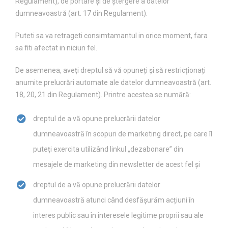
Regulament), de portare și de ștergere a datelor
dumneavoastră (art. 17 din Regulament).
Puteti sa va retrageti consimtamantul in orice moment, fara
sa fiti afectat in niciun fel.
De asemenea, aveți dreptul să vă opuneți și să restricționați
anumite prelucrări automate ale datelor dumneavoastră (art.
18, 20, 21 din Regulament). Printre acestea se numără:
dreptul de a vă opune prelucrării datelor
dumneavoastră în scopuri de marketing direct, pe care îl
puteți exercita utilizând linkul „dezabonare” din
mesajele de marketing din newsletter de acest fel și
dreptul de a vă opune prelucrării datelor
dumneavoastră atunci când desfășurăm acțiuni în
interes public sau în interesele legitime proprii sau ale