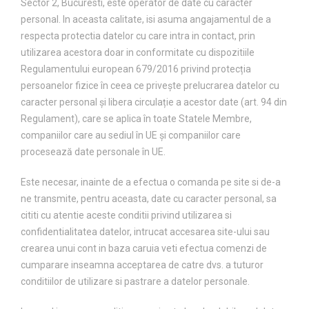
Sector 2, Bucuresti, este operator de date cu caracter
personal. In aceasta calitate, isi asuma angajamentul de a
respecta protectia datelor cu care intra in contact, prin
utilizarea acestora doar in conformitate cu dispozitiile
Regulamentului european 679/2016 privind protecția
persoanelor fizice în ceea ce privește prelucrarea datelor cu
caracter personal și libera circulație a acestor date (art. 94 din
Regulament), care se aplica în toate Statele Membre,
companiilor care au sediul în UE și companiilor care
procesează date personale în UE.
Este necesar, inainte de a efectua o comanda pe site si de-a
ne transmite, pentru aceasta, date cu caracter personal, sa
cititi cu atentie aceste conditii privind utilizarea si
confidentialitatea datelor, intrucat accesarea site-ului sau
crearea unui cont in baza caruia veti efectua comenzi de
cumparare inseamna acceptarea de catre dvs. a tuturor
conditiilor de utilizare si pastrare a datelor personale.