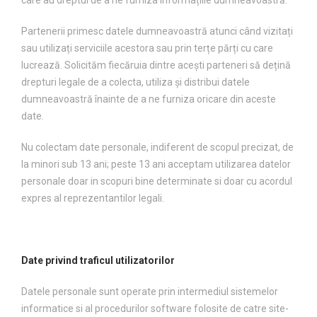
care au dreptul de a ne furniza informațiile dumneavoastră.
Partenerii primesc datele dumneavoastră atunci când vizitați
sau utilizați serviciile acestora sau prin terțe părți cu care
lucrează. Solicităm fiecăruia dintre acești parteneri să dețină
drepturi legale de a colecta, utiliza și distribui datele
dumneavoastră înainte de a ne furniza oricare din aceste
date.
Nu colectam date personale, indiferent de scopul precizat, de
la minori sub 13 ani; peste 13 ani acceptam utilizarea datelor
personale doar in scopuri bine determinate si doar cu acordul
expres al reprezentantilor legali.
Date privind traficul utilizatorilor
Datele personale sunt operate prin intermediul sistemelor
informatice si al procedurilor software folosite de catre site-