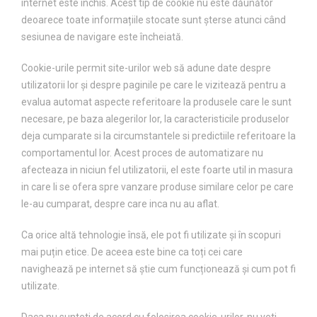
internet este închis. Acest tip de cookie nu este dăunător
deoarece toate informațiile stocate sunt șterse atunci când
sesiunea de navigare este încheiată.
Cookie-urile permit site-urilor web să adune date despre
utilizatorii lor și despre paginile pe care le vizitează pentru a
evalua automat aspecte referitoare la produsele care le sunt
necesare, pe baza alegerilor lor, la caracteristicile produselor
deja cumparate si la circumstantele si predictiile referitoare la
comportamentul lor. Acest proces de automatizare nu
afecteaza in niciun fel utilizatorii, el este foarte util in masura
in care li se ofera spre vanzare produse similare celor pe care
le-au cumparat, despre care inca nu au aflat.
Ca orice altă tehnologie însă, ele pot fi utilizate și în scopuri
mai puțin etice. De aceea este bine ca toți cei care
navighează pe internet să știe cum funcționează și cum pot fi
utilizate.