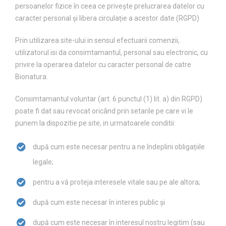
persoanelor fizice în ceea ce privește prelucrarea datelor cu
caracter personal și libera circulație a acestor date (RGPD)
Prin utilizarea site-ului in sensul efectuarii comenzii,
utilizatorul isi da consimtamantul, personal sau electronic, cu
privire la operarea datelor cu caracter personal de catre
Bionatura.
Consimtamantul voluntar (art. 6 punctul (1) lit. a) din RGPD)
poate fi dat sau revocat oricând prin setarile pe care vi le
punem la dispozitie pe site, in urmatoarele conditii:
după cum este necesar pentru a ne îndeplini obligațiile
legale;
pentru a vă proteja interesele vitale sau pe ale altora;
după cum este necesar în interes public și
după cum este necesar în interesul nostru legitim (sau