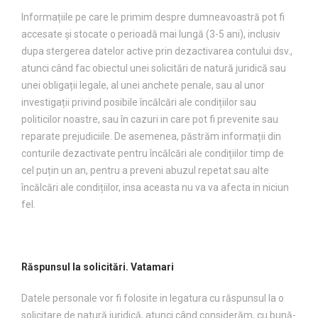
Informațiile pe care le primim despre dumneavoastră pot fi
accesate și stocate o perioadă mai lungă (3-5 ani), inclusiv
dupa stergerea datelor active prin dezactivarea contului dsv.,
atunci când fac obiectul unei solicitări de natură juridică sau
unei obligații legale, al unei anchete penale, sau al unor
investigații privind posibile încălcări ale condițiilor sau
politicilor noastre, sau în cazuri in care pot fi prevenite sau
reparate prejudiciile. De asemenea, păstrăm informații din
conturile dezactivate pentru încălcări ale condițiilor timp de
cel puțin un an, pentru a preveni abuzul repetat sau alte
încălcări ale condițiilor, insa aceasta nu va va afecta in niciun
fel.
Răspunsul la solicitări. Vatamari
Datele personale vor fi folosite in legatura cu răspunsul la o
solicitare de natură juridică, atunci când considerăm, cu bună-