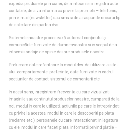
expedia produsele prin curier, de a intocmi si inregistra acte
contabile, de a va informa cu privire la promotii – telefonic,
prin e-mail (newsletter) sau sms si de a raspunde oricarui tip
de solicitare din partea dvs.
Sistemele noastre procesează automat conținutul și
comunicările furnizate de dumneavoastra si in scopul de a
intocmi sondaje de opinie despre produsele noastre.
Prelucram date referitoare la modul dvs. de utilizare a site-
ului: comportamente, preferinte, date furnizate in cadrul
sectiunilor de contact, sistemul de comentarii etc.
In acest sens, inregistram frecventa cu care vizualizati
imaginile sau continutul produselor noastre, cumparati de la
noi, modul in care le utilizati, actiunile pe care le intreprindeti
cu privire la acestea, modul in care le descoperiti pe piata
(reclame etc.), persoanele cu care interactionati in legatura
cu ele, modul in care faceti plata, informatii privind platile –