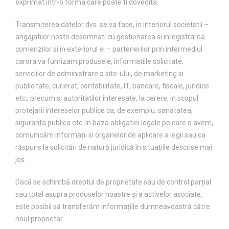
exprimat intr-o forma care poate fi dovedita.
Transmiterea datelor dvs. se va face, in interiorul societatii –
angajatilor nostri desemnati cu gestionarea si inregistrarea
comenzilor si in exteriorul ei – partenerilor prin intermediul
carora va furnizam produsele, informatiile solicitate:
serviciilor de administrare a site-ului, de marketing si
publicitate, curierat, contabilitate, IT, bancare, fiscale, juridice
etc., precum si autoritatilor interesate, la cerere, in scopul
protejarii intereselor publice ca, de exemplu: sanatatea,
siguranta publica etc. In baza obligatiei legale pe care o avem,
comunicăm informații si organelor de aplicare a legii sau ca
răspuns la solicitări de natură juridică în situațiile descrise mai
jos.
Dacă se schimbă dreptul de proprietate sau de control parțial
sau total asupra produselor noastre și a activelor asociate,
este posibil să transferăm informațiile dumneavoastră către
noul proprietar.