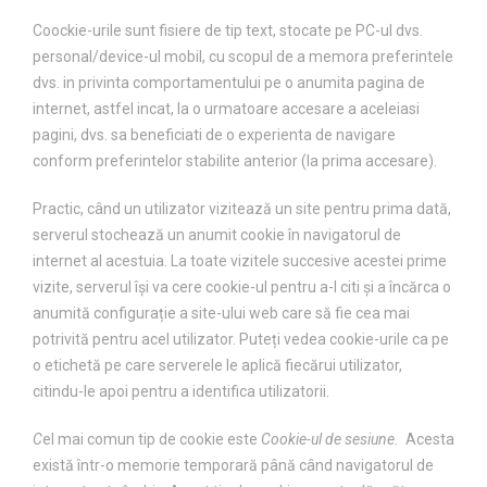
Coockie-urile sunt fisiere de tip text, stocate pe PC-ul dvs.
personal/device-ul mobil, cu scopul de a memora preferintele
dvs. in privinta comportamentului pe o anumita pagina de
internet, astfel incat, la o urmatoare accesare a aceleiasi
pagini, dvs. sa beneficiati de o experienta de navigare
conform preferintelor stabilite anterior (la prima accesare).
Practic, când un utilizator vizitează un site pentru prima dată,
serverul stochează un anumit cookie în navigatorul de
internet al acestuia. La toate vizitele succesive acestei prime
vizite, serverul își va cere cookie-ul pentru a-l citi și a încărca o
anumită configurație a site-ului web care să fie cea mai
potrivită pentru acel utilizator. Puteți vedea cookie-urile ca pe
o etichetă pe care serverele le aplică fiecărui utilizator,
citindu-le apoi pentru a identifica utilizatorii.
C
el mai comun tip de cookie este
Cookie-ul de sesiune.
Acesta
există într-o memorie temporară până când navigatorul de