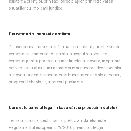
asistență clienților, prin facilitarea plăților, prin rezolvarea
situatiilor cu implicatii juridice.
Cercetatori si oameni de stiinta
De asemenea, furnizam informatii si continut partenerilor de
cercetare si oamenilor de stiinta in scopul realizarii de
cercetari pentru progresul cunostintelor si inovare, in sprijinul
activitatii sau al misiunii noastre si in sustinerea descoperirilor
si inovatiilor pentru sanatatea si bunastarea sociala generala,
progresul tehnologic, interesul public etc.
Care este temeiul legal în baza căruia procesăm datele?
Temeiul juridic al gestionarii si prelucrarii datelor este
Regulamentul european 679/2016 privind protecția