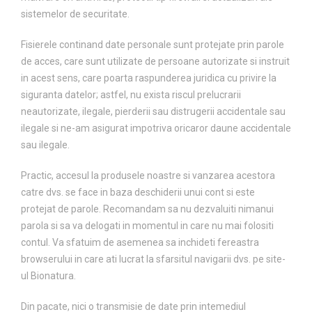
sistemelor de securitate.
Fisierele continand date personale sunt protejate prin parole
de acces, care sunt utilizate de persoane autorizate si instruit
in acest sens, care poarta raspunderea juridica cu privire la
siguranta datelor; astfel, nu exista riscul prelucrarii
neautorizate, ilegale, pierderii sau distrugerii accidentale sau
ilegale si ne-am asigurat impotriva oricaror daune accidentale
sau ilegale.
Practic, accesul la produsele noastre si vanzarea acestora
catre dvs. se face in baza deschiderii unui cont si este
protejat de parole. Recomandam sa nu dezvaluiti nimanui
parola si sa va delogati in momentul in care nu mai folositi
contul. Va sfatuim de asemenea sa inchideti fereastra
browserului in care ati lucrat la sfarsitul navigarii dvs. pe site-
ul Bionatura.
Din pacate, nici o transmisie de date prin intemediul