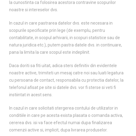
la cunostinta ca folosirea acestora contravine scopurilor
noastre si intereselor dvs.
In cazul in care pastrarea datelor dvs. este necesara in
scopurile specificate prin lege (de exemplu, pentru
contabilitate, in scopul arhivarii, in scopuri statistice sau de
natura juridica etc.), putem pastra datele dvs. in continuare,
pana la limita la care scopul este indeplinit.
Daca doriti sa fiti uitat, adica sters definitiv din evidentele
noastre active, trimiteti un mesaj catre noi sau luati legatura
cu persoana de contact, responsabila cu protectia datelor, la
telefonul afisat pe site si datele dvs. vor fi sterse si veti fi
instiintat in acest sens.
In cazul in care solicitati stergerea contului de utilizator in
conditiile in care pe acesta exista plasata o comanda activa,
cererea dvs. isi va face efectul numai dupa finalizarea
comenzii active si, implicit, dupa livrarea produselor.