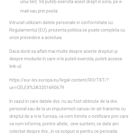
unui terț. Vă puteți exercita acest drept in scris, pe e-
mail sau prin posta.
Intrucat utilizam datele personale in conformitate cu
Regulamentul (EU), prezenta politica se poate completa cu
orice prevedere a acestuia.
Daca doriti sa aflati mai multe despre aceste drepturi și
despre modurile în care vi le puteti exercita, puteti accesa
link-ul:
https://eur-lex.europa.eu/legal-content/RO/TXT/?
uri=CELEX%3A32016R0679
In cazul in care datele dvs. nu au fost obtinute de la dvs.
personal sau de la un imputernicit caruia i le-ati transmis cu
dreptul de a ni le furniza, va vom trimite o notificare prin care
va vom informa, printre altele, cine suntem, ce date am
colectat despre dvs., in ce scopuri si pentru ce perioada.