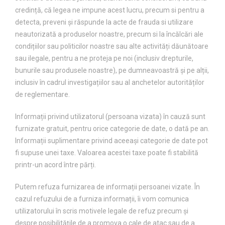
credință, că legea ne impune acest lucru, precum si pentru a
detecta, preveni și răspunde la acte de frauda si utilizare
neautorizată a produselor noastre, precum si la încălcări ale
condițiilor sau politicilor noastre sau alte activități dăunătoare
sau ilegale, pentru a ne proteja pe noi (inclusiv drepturile,
bunurile sau produsele noastre), pe dumneavoastră și pe alții,
inclusiv în cadrul investigațiilor sau al anchetelor autorităților
de reglementare.
Informații privind utilizatorul (persoana vizata) în cauză sunt
furnizate gratuit, pentru orice categorie de date, o dată pe an.
Informații suplimentare privind aceeași categorie de date pot
fi supuse unei taxe. Valoarea acestei taxe poate fi stabilită
printr-un acord între părți.
Putem refuza furnizarea de informații persoanei vizate. În
cazul refuzului de a furniza informații, îi vom comunica
utilizatorului în scris motivele legale de refuz precum și
despre posibilitățile de a promova o cale de atac sau de a