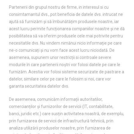
Partenerii din grupul nostru de firme, in interesul si cu
consimtamantul dvs., pot beneficia de datele dvs. intrucat ne
ajută să furnizăm și să îmbunătățim produsele noastre, iar
acest lucru permite funcționarea companiilor noastre și ne dă
posibilitatea să va oferim produsele cele mai potrivite pentru
necesitatile dvs. Nu vindem nimănui nicio informație pe care
ne-o comunicați și nu vom face acest lucru niciodată. De
asemenea, supunem unor restricții si controale severe
modurile în care partenerii noștri vor folosi datele pe care le
furnizăm. Acestia vor folosi sisteme securizate de pastrare a
datelor, similare celor pe care le folosim si noi, care vor
garanta securitatea datelor dvs.
De asemenea, comunicăm informații autoritatilor,
comercianților și furnizorilor de servicii (IT, contabilitate,
banci, juridic etc.) care susțin activitatea noastră, de exemplu,
prin furnizarea de servicii de infrastructură tehnică, prin
analiza utilizării produselor noastre, prin furnizarea de